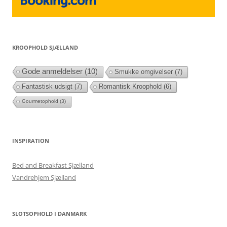
KROOPHOLD SJÆLLAND
Gode anmeldelser
(10)
Smukke omgivelser
(7)
Fantastisk udsigt
(7)
Romantisk Kroophold
(6)
Gourmetophold
(3)
INSPIRATION
Bed and Breakfast Sjælland
Vandrehjem Sjælland
SLOTSOPHOLD I DANMARK